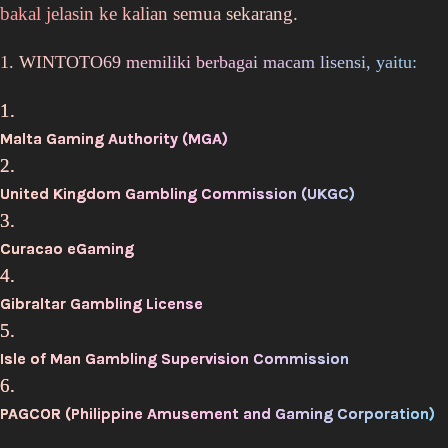
bakal jelasin ke kalian semua sekarang.
WINTOTO69 memiliki berbagai macam lisensi, yaitu:
Malta Gaming Authority (MGA)
United Kingdom Gambling Commission (UKGC)
Curacao eGaming
Gibraltar Gambling License
Isle of Man Gambling Supervision Commission
PAGCOR (Philippine Amusement and Gaming Corporation)