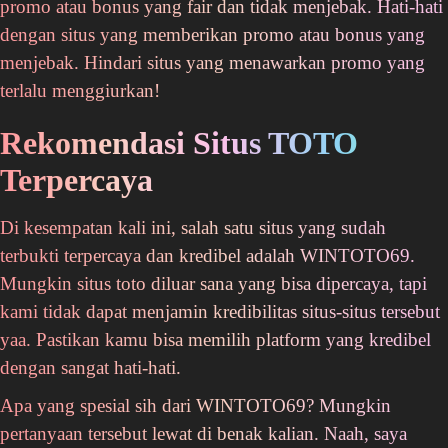
promo atau bonus yang fair dan tidak menjebak. Hati-hati
dengan situs yang memberikan promo atau bonus yang
menjebak. Hindari situs yang menawarkan promo yang
terlalu menggiurkan!
Rekomendasi Situs TOTO
Terpercaya
Di kesempatan kali ini, salah satu situs yang sudah
terbukti terpercaya dan kredibel adalah WINTOTO69.
Mungkin situs toto diluar sana yang bisa dipercaya, tapi
kami tidak dapat menjamin kredibilitas situs-situs tersebut
yaa. Pastikan kamu bisa memilih platform yang kredibel
dengan sangat hati-hati.
Apa yang spesial sih dari WINTOTO69? Mungkin
pertanyaan tersebut lewat di benak kalian. Naah, saya