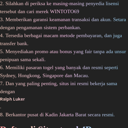
Silahkan di periksa ke masing-masing penyedia lisensi
tersebut dan cari merek WINTOTO69
Memberikan garansi keamanan transaksi dan akun. Setara
dengan pengamanan sistem perbankan.
Tersedia berbagai macam metode pembayaran, dan juga
transfer bank.
Menyediakan promo atau bonus yang fair tanpa ada unsur
penipuan sama sekali.
Memiliki pasaran togel yang banyak dan resmi seperti
Sydney, Hongkong, Singapore dan Macau.
Dan yang paling penting, situs ini resmi bekerja sama
dengan
Ralph Luker
.
Berkantor pusat di Kadin Jakarta Barat secara resmi.