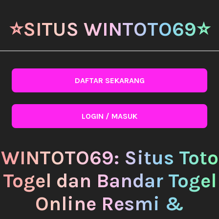
⭐SITUS WINTOTO69⭐
DAFTAR SEKARANG
LOGIN / MASUK
WINTOTO69: Situs Toto
Togel dan Bandar Togel
Online Resmi &